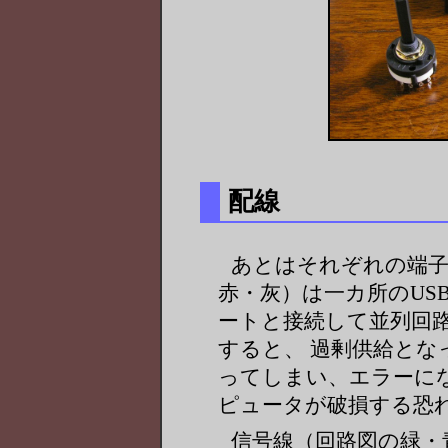
配線
あとはそれぞれの端子
赤・灰）は一カ所のUS
ートと接続して並列回
すると、 過剰供給と
ってしまい、エラーに
ピュータが破損する恐
信号線（回路図の緑・青