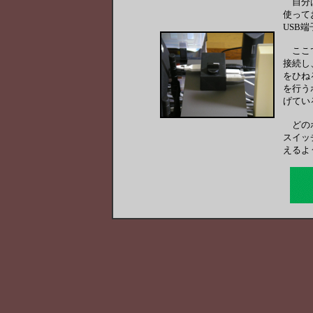
自分は
使って
USB
ここ
接続し
をひね
を行う
げてい
どの
スイッ
えるよ